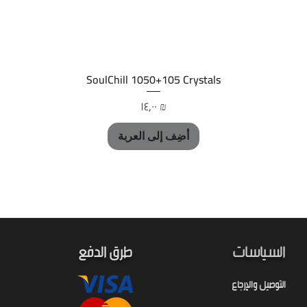
العرض السريع
SoulChill 1050+105 Crystals
السعر
‏١٤٫٠٠ ₪
أضِف إلى العربة
السياسات
طرق الدفع
التوصيل والإرجاع