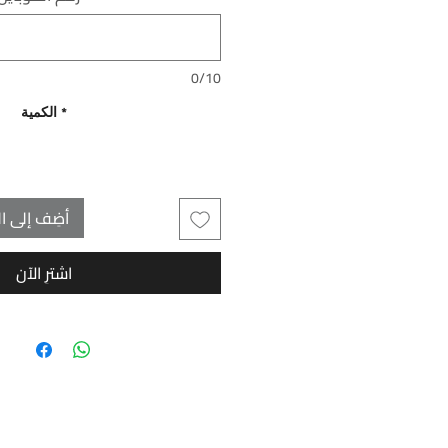
0/10
*
الكمية
أضِف إلى ال
اشترِ الآن