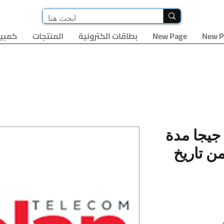
New P
New Page
بطاقات الكترونية
المنتجات
كمبيو
صفح انترنت: 10 جيجا مدة
 يوم من تاريخ