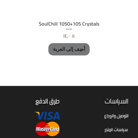
العرض السريع
SoulChill 1050+105 Crystals
السعر
‏١٤٫٠٠ ₪
أضِف إلى العربة
السياسات
طرق الدفع
التوصيل والإرجاع
سياسات المتجر