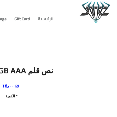
الرئيسية
Gift Card
age
بطاريات GB AAA نص قلم
السعر
‏١٥٫٠٠ ₪
*
الكمية